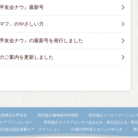
甲友会ナウ』最新号
マフ」のやさしい力
甲友会ナウ』の最新号を発行しました
のご案内を更新しました
会医療法人甲友会
西宮協立脳神経外科病院
西宮協立リハビリテーション
ケアプランセンター
西宮協立デイケアセンターほほえみ・第2ほほえみ／西
西宮協立認定栄養ケア・ステーション
介護付有料老人ホームやすらぎ
西