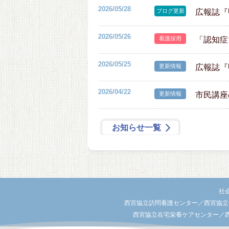
2026/05/28
ブログ更新
広報誌『
2026/05/26
看護採用
「認知症
2026/05/25
更新情報
広報誌『
2026/04/22
更新情報
市民講座
お知らせ一覧
社
西宮協立訪問看護センター／西宮協立
西宮協立在宅栄養ケアセンター／