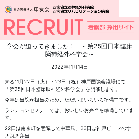
Skip
to
content
学会が迫ってきました！ ～第25回日本臨床
脳神経外科学会～
2022年11月14日
来る
11
月
22
日（火）・
23
日（祝）神戸国際会議場にて
「第
25
回日本臨床脳神経外科学会」を開催します。
今年は当院が担当のため、ただいまいろいろ準備中です。
ランチョンセミナーでは、おいしいお弁当を準備していま
す。
22
日は南京町を意識して中華風、
23
日は神戸ビーフのす
き焼き弁当。