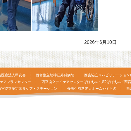
2026年6月10日
会医療法人甲友会
西宮協立脳神経外科病院
西宮協立リハビリテーション
ケアプランセンター
西宮協立デイケアセンターほほえみ・第2ほほえみ／西
西宮協立認定栄養ケア・ステーション
介護付有料老人ホームやすらぎ
西