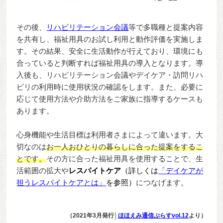
その後、
リハビリテーション会議
等で多職種と提案内容
を共有し、福祉用具のお試し利用と動作評価を実施しま
す。その結果、安全に生活動作が行えており、環境にも
合っていると判断すれば福祉用具の導入となります。導
入後も、リハビリテーション会議やデイケア・訪問リハ
ビリの利用時に使用状況の確認をします。また、必要に
応じて使用方法や介助方法をご家族に指導するケースも
あります。
心身機能や生活目標は利用者さまによって違います。大
切なのは
お一人おひとりの暮らしに合った提案をするこ
とです。
その方に合った福祉用具を使用することで、生
活範囲の拡大や
レスパイトケア
（詳しくは
「デイケアが
担うレスパイトケアとは」
を参照）
につなげます。
（2021年3月発行│
ほほえみ通信ぷらすvol.12
より）