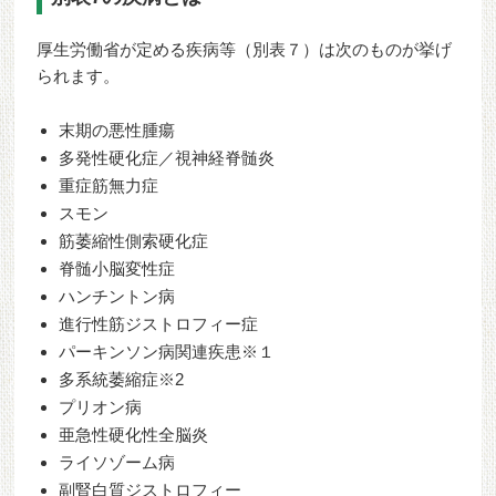
厚生労働省が定める疾病等（別表７）は次のものが挙げ
られます。
末期の悪性腫瘍
多発性硬化症／視神経脊髄炎
重症筋無力症
スモン
筋萎縮性側索硬化症
脊髄小脳変性症
ハンチントン病
進行性筋ジストロフィー症
パーキンソン病関連疾患※１
多系統萎縮症※2
プリオン病
亜急性硬化性全脳炎
ライソゾーム病
副腎白質ジストロフィー