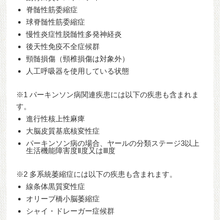
脊髄性筋委縮症
球脊髄性筋委縮症
慢性炎症性脱髄性多発神経炎
後天性免疫不全症候群
頸髄損傷（頸椎損傷は対象外）
人工呼吸器を使用している状態
※1 パーキンソン病関連疾患には以下の疾患も含まれま
す。
進行性核上性麻痺
大脳皮質基底核変性症
パーキンソン病の場合、ヤールの分類ステージ3以上
生活機能障害度Ⅱ度又はⅢ度
※2 多系統萎縮症には以下の疾患も含まれます。
線条体黒質変性症
オリーブ橋小脳萎縮症
シャイ・ドレーガー症候群