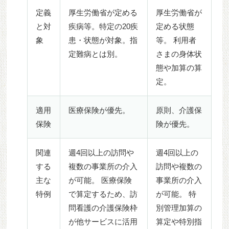
定義
厚生労働省が定める
厚生労働省が
と対
疾病等。特定の20疾
定める状態
象
患・状態が対象。指
等。 利用者
定難病とは別。
さまの身体状
態や加算の算
定。
適用
医療保険が優先。
原則、介護保
保険
険が優先。
関連
週4回以上の訪問や
週4回以上の
する
複数の事業所の介入
訪問や複数の
主な
が可能。 医療保険
事業所の介入
特例
で算定するため、訪
が可能。 特
問看護の介護保険枠
別管理加算の
が他サービスに活用
算定や特別指