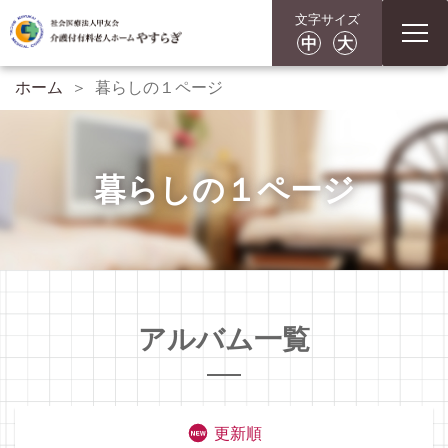
文字サイズ
toggle
中
大
navigation
ホーム
暮らしの１ページ
暮らしの１ページ
アルバム一覧
更新順