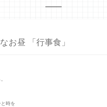
なお昼 「行事食」
ら。
。
ひと時を