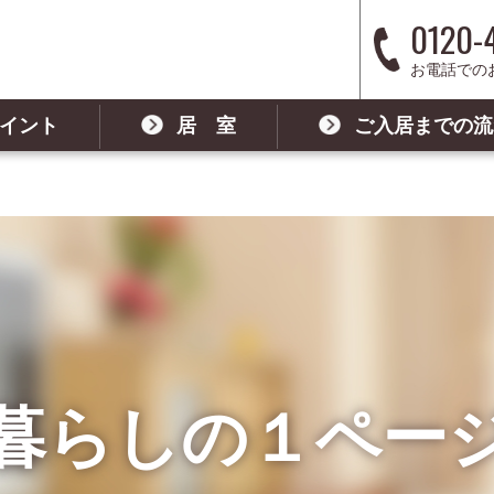
0120-
お電話での
イント
居 室
ご入居までの流
暮らしの１ペー