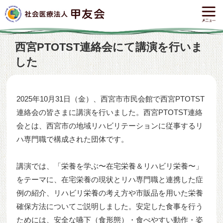
西宮PTOTST連絡会にて講演を行いま
した
2025年10月31日（金）、西宮市市民会館で西宮PTOTST
連絡会の皆さまに講演を行いました。西宮PTOTST連絡
会とは、西宮市の地域リハビリテーションに従事するリ
ハ専門職で構成された団体です。
講演では、「栄養を学ぶ〜在宅栄養＆リハビリ栄養〜」
をテーマに、在宅栄養の現状とリハ専門職と連携した症
例の紹介、リハビリ栄養の考え方や市販品を用いた栄養
確保方法についてご説明しました。安定した食事を行う
ためには、安全な嚥下（食形態）・食べやすい動作・姿