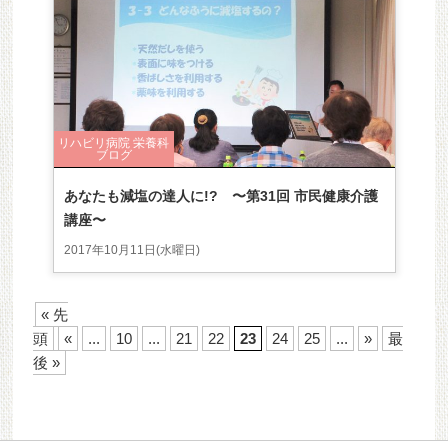
リハビリ病院 栄養科
ブログ
あなたも減塩の達人に!? 〜第31回 市民健康介護
講座〜
2017年10月11日(水曜日)
« 先
頭
«
...
10
...
21
22
23
24
25
...
»
最
後 »