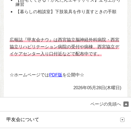
練習
【暮らしの相談室】下肢装具を作り直すときの手順
広報誌『甲友会ナウ』は西宮協立脳神経外科病院・西宮
協立リハビリテーション病院の受付や病棟、西宮協立デ
イケアセンター入り口付近などで配布中です。
☆ホームページでは
PDF版
を公開中☆
2026年05月28日(木曜日)
ページの先頭へ
甲友会について