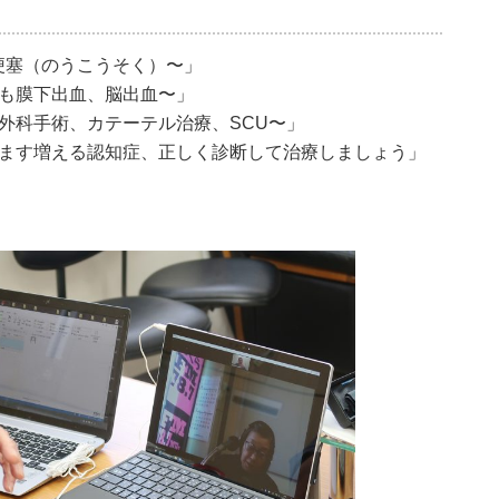
梗塞（のうこうそく）〜」
くも膜下出血、脳出血〜」
脳外科手術、カテーテル治療、SCU〜」
すます増える認知症、正しく診断して治療しましょう」