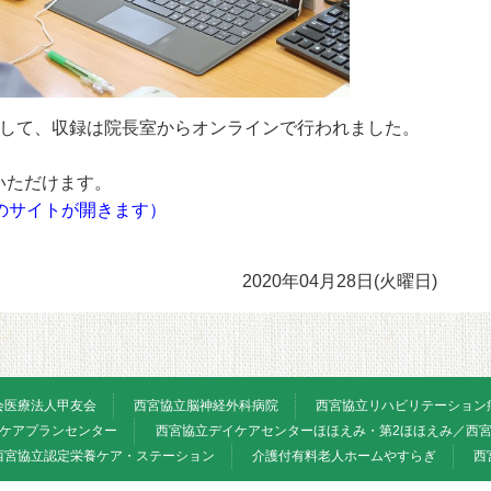
して、収録は院長室からオンラインで行われました。
いただけます。
のサイトが開きます）
2020年04月28日(火曜日)
会医療法人甲友会
西宮協立脳神経外科病院
西宮協立リハビリテーション
ケアプランセンター
西宮協立デイケアセンターほほえみ・第2ほほえみ／西
西宮協立認定栄養ケア・ステーション
介護付有料老人ホームやすらぎ
西