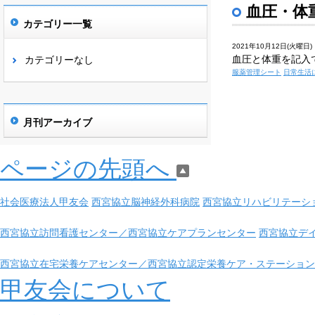
血圧・体
カテゴリー一覧
2021年10月12日(火曜日)
血圧と体重を記入
カテゴリーなし
服薬管理シート
日常生活
月刊アーカイブ
ページの先頭へ
社会医療法人甲友会
西宮協立脳神経外科病院
西宮協立リハビリテーシ
西宮協立訪問看護センター／西宮協立ケアプランセンター
西宮協立デ
西宮協立在宅栄養ケアセンター／西宮協立認定栄養ケア・ステーション
甲友会について